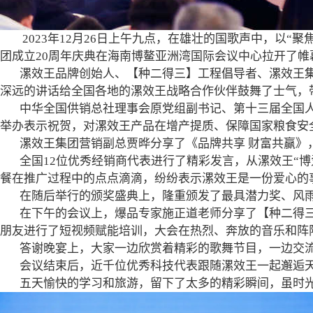
2023年12月26日上午九点，在雄壮的国歌声中，以“
团成立20周年庆典在海南博鳌亚洲湾国际会议中心拉开了帷
漯效王品牌创始人、【种二得三】工程倡导者、漯效王集团
深远的讲话给全国各地的漯效王战略合作伙伴鼓舞了士气，
中华全国供销总社理事会原党组副书记、第十三届全国人
举办表示祝贺，对漯效王产品在增产提质、保障国家粮食安
漯效王集团营销副总贾晔分享了《品牌共享 财富共赢》，
全国12位优秀经销商代表进行了精彩发言，从漯效王“博
餐在推广过程中的点点滴滴，纷纷表示漯效王是一份爱心的
在随后举行的颁奖盛典上，隆重颁发了最具潜力奖、风雨
在下午的会议上，爆品专家施正道老师分享了【种二得三是
朋友进行了短视频赋能培训，大会在热烈、奔放的音乐和阵
答谢晚宴上，大家一边欣赏着精彩的歌舞节目，一边交流经
会议结束后，近千位优秀科技代表跟随漯效王一起邂逅天
五天愉快的学习和旅游，留下了太多的精彩瞬间，虽时光