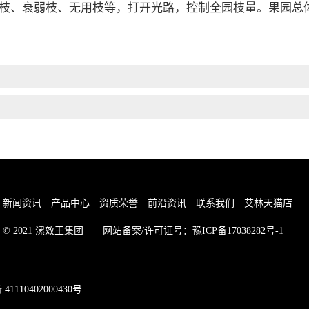
衰弱枝、无用枝等，打开光路，控制全园枝量。果园总体覆
新闻资讯
产品中心
资质荣誉
前沿资讯
联系我们
艾林天猫店
 2021
漯效王集团
网站备案/许可证号：
豫ICP备17038282号-1
1110402000430号