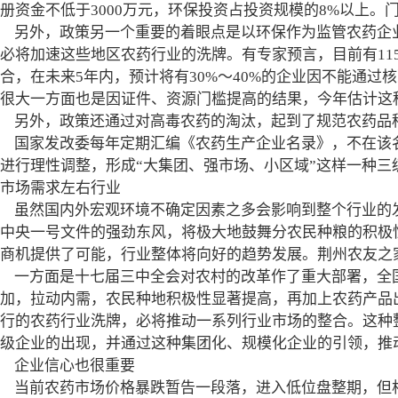
册资金不低于3000万元，环保投资占投资规模的8%以上
另外，政策另一个重要的着眼点是以环保作为监管农药企
必将加速这些地区农药行业的洗牌。有专家预言，目前有11
合，在未来5年内，预计将有30%～40%的企业因不能通
很大一方面也是因证件、资源门槛提高的结果，今年估计这
另外，政策还通过对高毒农药的淘汰，起到了规范农药品
国家发改委每年定期汇编《农药生产企业名录》，不在该
进行理性调整，形成“大集团、强市场、小区域”这样一种三
市场需求左右行业
虽然国内外宏观环境不确定因素之多会影响到整个行业的
中央一号文件的强劲东风，将极大地鼓舞分农民种粮的积极
商机提供了可能，行业整体将向好的趋势发展。荆州农友之
一方面是十七届三中全会对农村的改革作了重大部署，全国
加，拉动内需，农民种地积极性显著提高，再加上农药产品
行的农药行业洗牌，必将推动一系列行业市场的整合。这种
级企业的出现，并通过这种集团化、规模化企业的引领，推
企业信心也很重要
当前农药市场价格暴跌暂告一段落，进入低位盘整期，但